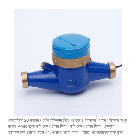
এএমআর ব্রাস মাল্টি জেট ওয়াটার মিটার
নিংবো ইয়ংঝো মিটার হল চীনে ওয়াটার মিটারের একজন পেশাদার প্রস্তুতকারক,
ক্ষেত্রটিতে 20 বছরেরও বেশি অভিজ্ঞতা নিয়ে গর্ব করে। আমাদের পণ্যের পরিসরের মধ্যে
রয়েছে AMR ব্রাস মাল্টি জেট ওয়াটার মিটার, মাল্টি জেট ওয়াটার মিটার, ওল্টম্যান
ইন্ডাস্ট্রিয়াল ওয়াটার মিটার এবং ওয়াটার মিটার পার্টস। আমরা প্রতিযোগিতামূলক মূল্য