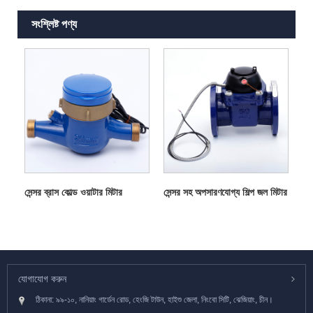
সংশ্লিষ্ট পণ্য
সেন্সর ব্রাস কোল্ড ওয়াটার মিটার
সেন্সর সহ অপসারণযোগ্য শিল্প জল মিটার
যোগাযোগ করুন
ঠিকানা: ৯৯-১০, নানিয়াং গার্ডেন রোড, হেংজি টাউন, হাইশু জেলা, নিংবো সিটি, ঝেজিয়াং, চীন।