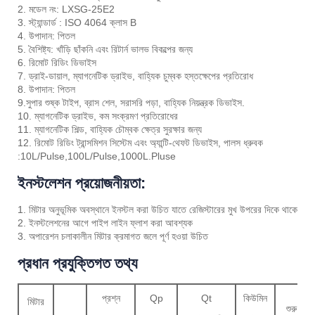
2. মডেল নং: LXSG-25E2
3. স্ট্যান্ডার্ড : ISO 4064 ক্লাস B
4. উপাদান: পিতল
5. বৈশিষ্ট্য: খাঁড়ি ছাঁকনি এবং রিটার্ন ভালভ বিকল্পের জন্য
6. রিমোট রিডিং ডিভাইস
7. ড্রাই-ডায়াল, ম্যাগনেটিক ড্রাইভ, বাহ্যিক চুম্বক হস্তক্ষেপের প্রতিরোধ
8. উপাদান: পিতল
9.সুপার শুষ্ক টাইপ, ব্রাস শেল, সরাসরি পড়া, বাহ্যিক নিয়ন্ত্রক ডিভাইস.
10. ম্যাগনেটিক ড্রাইভ, কম সংক্রমণ প্রতিরোধের
11. ম্যাগনেটিক শিল্ড, বাহ্যিক চৌম্বক ক্ষেত্র সুরক্ষার জন্য
12. রিমোট রিডিং ট্রান্সমিশন সিস্টেম এবং অ্যান্টি-থেফট ডিভাইস, পালস ধ্রুবক
:10L/Pulse,100L/Pulse,1000L.Pluse
ইনস্টলেশন প্রয়োজনীয়তা:
1. মিটার অনুভূমিক অবস্থানে ইনস্টল করা উচিত যাতে রেজিস্টারের মুখ উপরের দিকে থাকে
2. ইনস্টলেশনের আগে পাইপ লাইন ফ্লাশ করা আবশ্যক
3. অপারেশন চলাকালীন মিটার ক্রমাগত জলে পূর্ণ হওয়া উচিত
প্রধান প্রযুক্তিগত তথ্য
প্রশ্ন
Qp
Qt
কিউমিন
মিটার
শুরু হচ্ছে