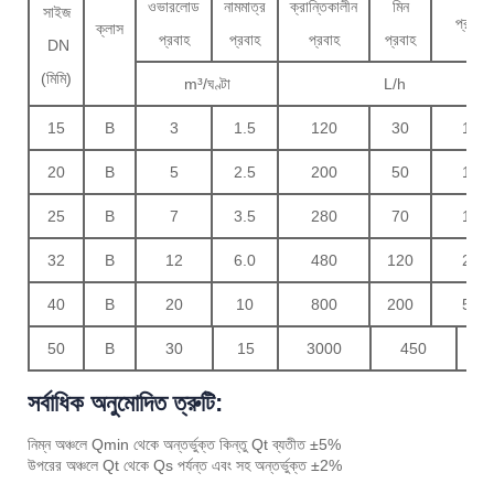
ওভারলোড
নামমাত্র
ক্রান্তিকালীন
মিন
সাইজ
প্রবাহ
ক্লাস
প্রবাহ
প্রবাহ
প্রবাহ
প্রবাহ
DN
(মিমি)
m³/ঘণ্টা
L/h
15
B
3
1.5
120
30
14
20
B
5
2.5
200
50
16
25
B
7
3.5
280
70
19
32
B
12
6.0
480
120
25
40
B
20
10
800
200
56
50
B
30
15
3000
450
70
সর্বাধিক অনুমোদিত ত্রুটি:
নিম্ন অঞ্চলে Qmin থেকে অন্তর্ভুক্ত কিন্তু Qt ব্যতীত ±5%
উপরের অঞ্চলে Qt থেকে Qs পর্যন্ত এবং সহ অন্তর্ভুক্ত ±2%