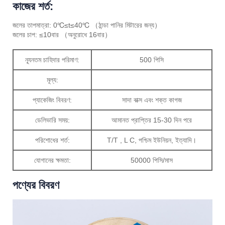
কাজের শর্ত:
জলের তাপমাত্রা: 0℃≤t≤40℃ （ঠান্ডা পানির মিটারের জন্য）
জলের চাপ: ≤10বার （অনুরোধে 16বার）
ন্যূনতম চাহিদার পরিমাণ:
500 পিসি
মূল্য:
প্যাকেজিং বিবরণ:
সাদা বাক্স এবং শক্ত কাগজ
ডেলিভারি সময়:
আমানত প্রাপ্তির 15-30 দিন পরে
পরিশোধের শর্ত:
T/T , L C, পশ্চিম ইউনিয়ন, ইত্যাদি।
যোগানের ক্ষমতা:
50000 পিসি/মাস
পণ্যের বিবরণ