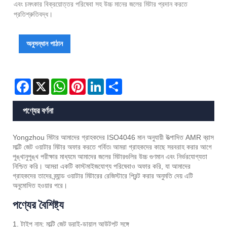
এবং চমৎকার বিক্রয়োত্তর পরিষেবা সহ উচ্চ মানের জলের মিটার প্রদান করতে
প্রতিশ্রুতিবদ্ধ।
অনুসন্ধান পাঠান
Facebook
X
WhatsApp
Pinterest
LinkedIn
Share
পণ্যের বর্ণনা
Yongzhou মিটার আমাদের গ্রাহকদের ISO4046 মান অনুযায়ী উত্পাদিত AMR ব্রাস
মাল্টি জেট ওয়াটার মিটার অফার করতে গর্বিত৷ আমরা গ্রাহকদের কাছে সরবরাহ করার আগে
পুঙ্খানুপুঙ্খ পরীক্ষার মাধ্যমে আমাদের জলের মিটারগুলির উচ্চ গুণমান এবং নির্ভরযোগ্যতা
নিশ্চিত করি। আমরা একটি কাস্টমাইজযোগ্য পরিষেবাও অফার করি, যা আমাদের
গ্রাহকদের তাদের ব্র্যান্ড ওয়াটার মিটারের রেজিস্টারে প্রিন্ট করার অনুমতি দেয় এটি
অনুমোদিত হওয়ার পরে।
পণ্যের বৈশিষ্ট্য
1. টাইপ নাম: মাল্টি জেট ড্রাই-ডায়াল আউটপুট সঙ্গে