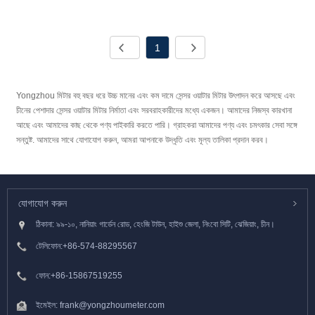
1
Yongzhou মিটার বহু বছর ধরে উচ্চ মানের এবং কম দামে সেন্সর ওয়াটার মিটার উৎপাদন করে আসছে এবং
চীনের পেশাদার সেন্সর ওয়াটার মিটার নির্মাতা এবং সরবরাহকারীদের মধ্যে একজন। আমাদের নিজস্ব কারখানা
আছে এবং আমাদের কাছ থেকে পণ্য পাইকারি করতে পারি। গ্রাহকরা আমাদের পণ্য এবং চমৎকার সেবা সঙ্গে
সন্তুষ্ট. আমাদের সাথে যোগাযোগ করুন, আমরা আপনাকে উদ্ধৃতি এবং মূল্য তালিকা প্রদান করব।
যোগাযোগ করুন
ঠিকানা: ৯৯-১০, নানিয়াং গার্ডেন রোড, হেংজি টাউন, হাইশু জেলা, নিংবো সিটি, ঝেজিয়াং, চীন।
টেলিফোন:
+86-574-88295567
ফোন:
+86-15867519255
ইমেইল:
frank@yongzhoumeter.com