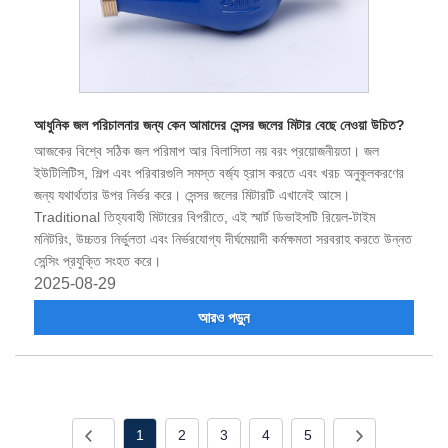
আধুনিক জল পরিচালনার জন্য কেন আমাদের সেন্সর জলের মিটার বেছে নেওয়া উচিত?
আজকের বিশ্বে সঠিক জল পরিমাপ আর বিলাসিতা নয় বরং প্রয়োজনীয়তা। জল
ইউটিলিটিস, শিল্প এবং পরিবারগুলি সমস্ত বর্জ্য হ্রাস করতে এবং খরচ অনুকূলকরণের
জন্য যথার্থতার উপর নির্ভর করে। সেন্সর জলের মিটারটি এখানেই আসে।
Traditional তিহ্যবাহী মিটারের বিপরীতে, এই স্মার্ট ডিভাইসটি রিয়েল-টাইম
মনিটরিং, উচ্চতর নির্ভুলতা এবং নির্ভরযোগ্য দীর্ঘমেয়াদী কর্মক্ষমতা সরবরাহ করতে উন্নত
সেন্সিং প্রযুক্তি সংহত করে।
2025-08-29
আরও পড়ুন
1
2
3
4
5