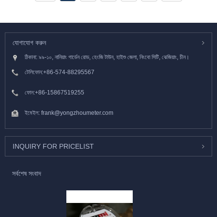
যোগাযোগ করুন
ঠিকানা: ৯৯-১০, নানিয়াং গার্ডেন রোড, হেংজি টাউন, হাইশু জেলা, নিংবো সিটি, ঝেজিয়াং, চীন।
টেলিফোন:
+86-574-88295567
ফোন:
+86-15867519255
ইমেইল:
frank@yongzhoumeter.com
INQUIRY FOR PRICELIST
সর্বশেষ সংবাদ