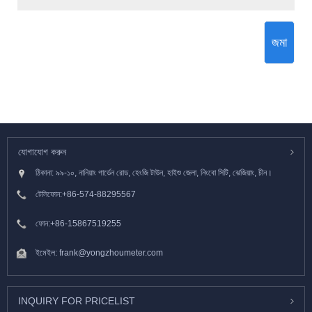
জমা
যোগাযোগ করুন
ঠিকানা: ৯৯-১০, নানিয়াং গার্ডেন রোড, হেংজি টাউন, হাইশু জেলা, নিংবো সিটি, ঝেজিয়াং, চীন।
টেলিফোন:
+86-574-88295567
ফোন:
+86-15867519255
ইমেইল:
frank@yongzhoumeter.com
INQUIRY FOR PRICELIST