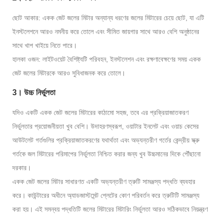
ছোট আকার: একক জেট জলের মিটার অন্যান্য ধরণের জলের মিটারের চেয়ে ছোট, যা এটি
ইনস্টলেশনে আরও নমনীয় করে তোলে এবং সীমিত জায়গার সাথে আরও বেশি অনুষ্ঠানের
সাথে খাপ খাইয়ে নিতে পারে।
হালকা ওজন: লাইটওয়েট বৈশিষ্ট্যটি পরিবহন, ইনস্টলেশন এবং রক্ষণাবেক্ষণের সময় একক
জেট জলের মিটারকে আরও সুবিধাজনক করে তোলে।
3। উচ্চ নির্ভুলতা
যদিও একটি একক জেট জলের মিটারের কাঠামো সহজ, তবে এর প্রক্রিয়াজাতকরণ
নির্ভুলতার প্রয়োজনীয়তা খুব বেশি। উদাহরণস্বরূপ, ওয়াটার ইনলেট এবং ওয়াচ কেসের
আউটলেট গর্তগুলির প্রক্রিয়াজাতকরণের যথার্থতা এবং অভ্যন্তরীণ গর্তের কেন্দ্রীয় স্ক্রু
গর্তকে জল মিটারের পরিমাপের নির্ভুলতা নিশ্চিত করার জন্য খুব উচ্চমানের দিকে পৌঁছানো
দরকার।
একক জেট জলের মিটার সাধারণত একটি অভ্যন্তরীণ ত্রুটি সামঞ্জস্য পদ্ধতি ব্যবহার
করে। কাউন্টারের অধীনে অ্যাডজাস্টমেন্ট প্লেটের কোণ পরিবর্তন করে ত্রুটিটি সামঞ্জস্য
করা হয়। এই সমন্বয় পদ্ধতিটি জলের মিটারের মিটারিং নির্ভুলতা আরও সঠিকভাবে নিয়ন্ত্রণ