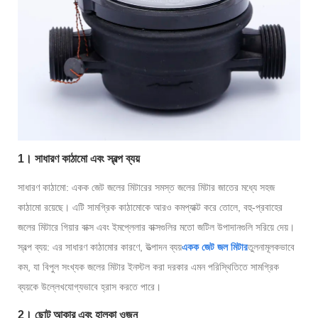
1। সাধারণ কাঠামো এবং স্বল্প ব্যয়
সাধারণ কাঠামো: একক জেট জলের মিটারের সমস্ত জলের মিটার জাতের মধ্যে সহজ
কাঠামো রয়েছে। এটি সামগ্রিক কাঠামোকে আরও কমপ্যাক্ট করে তোলে, বহু-প্রবাহের
জলের মিটারে গিয়ার বাক্স এবং ইমপ্লেলার বাক্সগুলির মতো জটিল উপাদানগুলি সরিয়ে দেয়।
স্বল্প ব্যয়: এর সাধারণ কাঠামোর কারণে, উত্পাদন ব্যয়
একক জেট জল মিটার
তুলনামূলকভাবে
কম, যা বিপুল সংখ্যক জলের মিটার ইনস্টল করা দরকার এমন পরিস্থিতিতে সামগ্রিক
ব্যয়কে উল্লেখযোগ্যভাবে হ্রাস করতে পারে।
2। ছোট আকার এবং হালকা ওজন