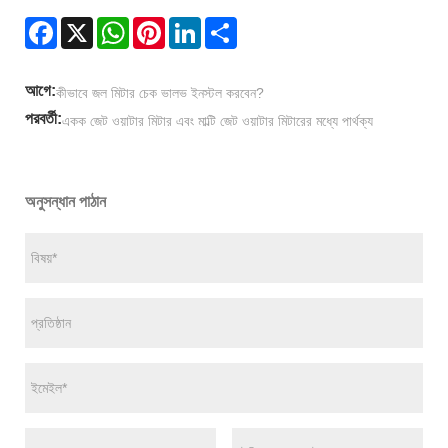
Facebook
X
WhatsApp
Pinterest
LinkedIn
Share
আগে:
কীভাবে জল মিটার চেক ভালভ ইনস্টল করবেন?
পরবর্তী:
একক জেট ওয়াটার মিটার এবং মাল্টি জেট ওয়াটার মিটারের মধ্যে পার্থক্য
অনুসন্ধান পাঠান