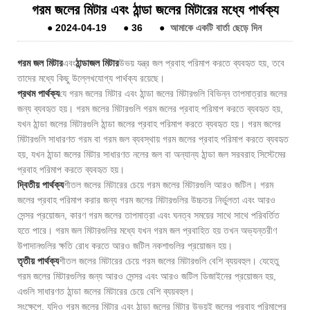
গরম জলের মিটার এবং ঠান্ডা জলের মিটারের মধ্যে পার্থক্য
●
2024-04-19
●
36
●
আমাকে একটি বার্তা ছেড়ে দিন
গরম জল মিটার
এবং
ঠান্ডা
জল মিটার
উভয় যন্ত্র জল প্রবাহ পরিমাপ করতে ব্যবহৃত হয়, তবে
তাদের মধ্যে কিছু উল্লেখযোগ্য পার্থক্য রয়েছে।
প্রথম পার্থক্য
যে গরম জলের মিটার এবং ঠান্ডা জলের মিটারগুলি বিভিন্ন তাপমাত্রার জলের
জন্য ব্যবহৃত হয়। গরম জলের মিটারগুলি গরম জলের প্রবাহ পরিমাপ করতে ব্যবহৃত হয়,
যখন ঠান্ডা জলের মিটারগুলি ঠান্ডা জলের প্রবাহ পরিমাপ করতে ব্যবহৃত হয়। গরম জলের
মিটারগুলি সাধারণত গরম বা গরম জল ব্যবস্থায় গরম জলের প্রবাহ পরিমাপ করতে ব্যবহৃত
হয়, যখন ঠান্ডা জলের মিটার সাধারণত নলের জল বা অন্যান্য ঠান্ডা জল সরবরাহ সিস্টেমের
প্রবাহ পরিমাপ করতে ব্যবহৃত হয়।
দ্বিতীয় পার্থক্য
শীতল জলের মিটারের চেয়ে গরম জলের মিটারগুলি আরও জটিল। গরম
জলের প্রবাহ পরিমাপ করার জন্য গরম জলের মিটারগুলির উচ্চতর নির্ভুলতা এবং আরও
সেন্সর প্রয়োজন, কারণ গরম জলের তাপমাত্রা এবং ঘনত্ব সময়ের সাথে সাথে পরিবর্তিত
হতে পারে। গরম জল মিটারগুলির মধ্যে যখন গরম জল প্রবাহিত হয় তখন অভ্যন্তরীণ
উপাদানগুলির ক্ষতি রোধ করতে আরও জটিল নকশাগুলির প্রয়োজন হয়।
তৃতীয় পার্থক্য
শীতল জলের মিটারের চেয়ে গরম জলের মিটারগুলি বেশি ব্যয়বহুল। যেহেতু
গরম জলের মিটারগুলির জন্য আরও সেন্সর এবং আরও জটিল ডিজাইনের প্রয়োজন হয়,
এগুলি সাধারণত ঠান্ডা জলের মিটারের চেয়ে বেশি ব্যয়বহুল।
সংক্ষেপে, যদিও গরম জলের মিটার এবং ঠান্ডা জলের মিটার উভয়ই জলের প্রবাহ পরিমাপের