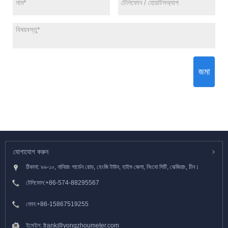
জমা
যোগাযোগ করুন
ঠিকানা: ৯৯-১০, নানিয়াং গার্ডেন রোড, হেংজি টাউন, হাইশু জেলা, নিংবো সিটি, ঝেজিয়াং, চীন।
টেলিফোন:
+86-574-88295567
ফোন:
+86-15867519255
ইমেইল:
frank@yongzhoumeter.com