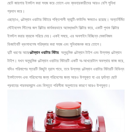
ছোট জায়গায় ইনস্টল করা সহজ করে তোলে এবং ব্যবহারকারীদের আরও বেশি সুবিধা
প্রদান করে।
এছাড়াও, ওল্টম্যান ওয়াটার মিটারে শক্তিশালী অ্যান্টি-ফাউলিং ক্ষমতাও রয়েছে। অন্তর্নির্মিত
স্টেইনলেস স্টিলের জল ফিল্টার কার্যকরভাবে অমেধ্যগুলি ফিল্টার করে, একটি পৃথক ফিল্টার
ইনস্টল করার ব্যয়কে সরিয়ে দেয়। একই সময়ে, এর অনলাইন বিচ্ছিন্ন মেকানিজম
ডিজাইনটি ধ্বংসাবশেষ পরিষ্কার করা সহজ এবং সুবিধাজনক করে তোলে।
দুটি ধরণের আছে
ওল্টম্যান ওয়াটার মিটার
: অনুভূমিক ওল্টম্যান টাইপ এবং উল্লম্ব ওল্টম্যান
টাইপ। যখন অনুভূমিক ওল্টম্যান ওয়াটার মিটারটি একটি অ-আখরোটাল অবস্থায় কাজ করে,
যদিও পরিমাপের স্তরটি কিছুটা হ্রাস পাবে, তবে উল্লম্ব ওল্টম্যান ওয়াটার মিটারটি বিভিন্ন
ইনস্টলেশন এবং পরিবেশের জন্য পরিবেশের জন্য আরও উপযুক্ত যা এর দুর্দান্ত ছোট
প্রবাহের পারফরম্যান্স এবং বিস্তৃত পরিসীমা অনুপাতের কারণে আরও উপযুক্ত।