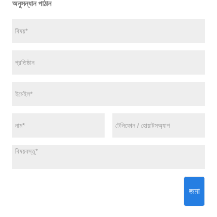
অনুসন্ধান পাঠান
জমা