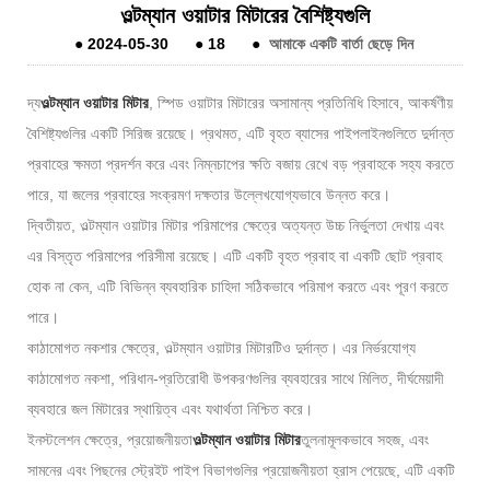
ওল্টম্যান ওয়াটার মিটারের বৈশিষ্ট্যগুলি
●
2024-05-30
●
18
●
আমাকে একটি বার্তা ছেড়ে দিন
দ্য
ওল্টম্যান ওয়াটার মিটার
, স্পিড ওয়াটার মিটারের অসামান্য প্রতিনিধি হিসাবে, আকর্ষণীয়
বৈশিষ্ট্যগুলির একটি সিরিজ রয়েছে। প্রথমত, এটি বৃহত ব্যাসের পাইপলাইনগুলিতে দুর্দান্ত
প্রবাহের ক্ষমতা প্রদর্শন করে এবং নিম্নচাপের ক্ষতি বজায় রেখে বড় প্রবাহকে সহ্য করতে
পারে, যা জলের প্রবাহের সংক্রমণ দক্ষতার উল্লেখযোগ্যভাবে উন্নত করে।
দ্বিতীয়ত, ওল্টম্যান ওয়াটার মিটার পরিমাপের ক্ষেত্রে অত্যন্ত উচ্চ নির্ভুলতা দেখায় এবং
এর বিস্তৃত পরিমাপের পরিসীমা রয়েছে। এটি একটি বৃহত প্রবাহ বা একটি ছোট প্রবাহ
হোক না কেন, এটি বিভিন্ন ব্যবহারিক চাহিদা সঠিকভাবে পরিমাপ করতে এবং পূরণ করতে
পারে।
কাঠামোগত নকশার ক্ষেত্রে, ওল্টম্যান ওয়াটার মিটারটিও দুর্দান্ত। এর নির্ভরযোগ্য
কাঠামোগত নকশা, পরিধান-প্রতিরোধী উপকরণগুলির ব্যবহারের সাথে মিলিত, দীর্ঘমেয়াদী
ব্যবহারে জল মিটারের স্থায়িত্ব এবং যথার্থতা নিশ্চিত করে।
ইনস্টলেশন ক্ষেত্রে, প্রয়োজনীয়তা
ওল্টম্যান ওয়াটার মিটার
তুলনামূলকভাবে সহজ, এবং
সামনের এবং পিছনের স্ট্রেইট পাইপ বিভাগগুলির প্রয়োজনীয়তা হ্রাস পেয়েছে, এটি একটি