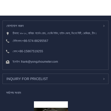
যোগাযোগ করুন
ঠিকানা: ৯৯-১০, নানিয়াং গার্ডেন রোড, হেংজি টাউন, হাইশু জেলা, নিংবো সিটি, ঝেজিয়াং, চীন।
টেলিফোন:
+86-574-88295567
ফোন:
+86-15867519255
ইমেইল:
frank@yongzhoumeter.com
INQUIRY FOR PRICELIST
সর্বশেষ সংবাদ