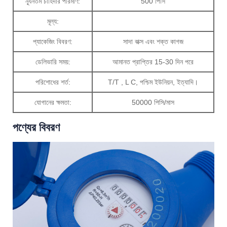
ন্যূনতম চাহিদার পরিমাণ:
500 পিসি
মূল্য:
প্যাকেজিং বিবরণ:
সাদা বাক্স এবং শক্ত কাগজ
ডেলিভারি সময়:
আমানত প্রাপ্তির 15-30 দিন পরে
পরিশোধের শর্ত:
T/T , L C, পশ্চিম ইউনিয়ন, ইত্যাদি।
যোগানের ক্ষমতা:
50000 পিসি/মাস
পণ্যের বিবরণ