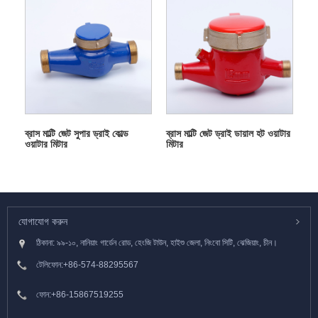
ব্রাস মাল্টি জেট সুপার ড্রাই কোল্ড
ব্রাস মাল্টি জেট ড্রাই ডায়াল হট ওয়াটার
ওয়াটার মিটার
মিটার
যোগাযোগ করুন
ঠিকানা: ৯৯-১০, নানিয়াং গার্ডেন রোড, হেংজি টাউন, হাইশু জেলা, নিংবো সিটি, ঝেজিয়াং, চীন।
টেলিফোন:
+86-574-88295567
ফোন:
+86-15867519255