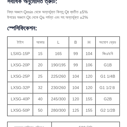
সর্বাধিক অনুমোদিত ত্রুটি:
নিম্ন অঞ্চলে Qmin থেকে অন্তর্ভুক্ত কিন্তু Qt ব্যতীত ±5%
উপরের অঞ্চলে Qt থেকে Qs পর্যন্ত এবং সহ অন্তর্ভুক্ত ±2%
স্পেসিফিকেশন:
টাইপ
আকার
L
B
H
সংযোগ থ্রেড
LSXG-15P
15
165
99
104
জি৩/৪বি
LXSG-20P
20
190/195
99
106
G1B
LXSG-25P
25
225/260
104
120
G1 1/4B
LXSG-32P
32
230/260
104
120
G1 1/2Ｂ
LXSG-40P
40
245/300
120
155
G2B
LXSG-50P
50
280/300
125
155
G2 1/2B