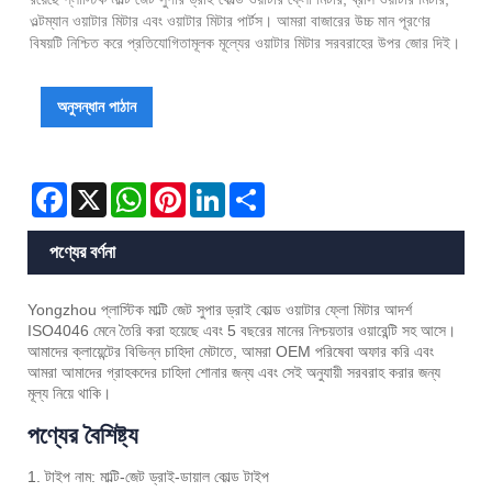
ওল্টম্যান ওয়াটার মিটার এবং ওয়াটার মিটার পার্টস। আমরা বাজারের উচ্চ মান পূরণের
বিষয়টি নিশ্চিত করে প্রতিযোগিতামূলক মূল্যের ওয়াটার মিটার সরবরাহের উপর জোর দিই।
অনুসন্ধান পাঠান
Facebook
X
WhatsApp
Pinterest
LinkedIn
Share
পণ্যের বর্ণনা
Yongzhou প্লাস্টিক মাল্টি জেট সুপার ড্রাই কোল্ড ওয়াটার ফ্লো মিটার আদর্শ
ISO4046 মেনে তৈরি করা হয়েছে এবং 5 বছরের মানের নিশ্চয়তার ওয়ারেন্টি সহ আসে।
আমাদের ক্লায়েন্টের বিভিন্ন চাহিদা মেটাতে, আমরা OEM পরিষেবা অফার করি এবং
আমরা আমাদের গ্রাহকদের চাহিদা শোনার জন্য এবং সেই অনুযায়ী সরবরাহ করার জন্য
মূল্য নিয়ে থাকি।
পণ্যের বৈশিষ্ট্য
1. টাইপ নাম: মাল্টি-জেট ড্রাই-ডায়াল কোল্ড টাইপ