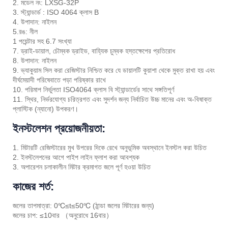
2. মডেল নং: LXSG-32P
3. স্ট্যান্ডার্ড : ISO 4064 ক্লাস B
4. উপাদান: নাইলন
5.রঙ: নীল
1 পয়েন্টার সহ 6.7 সংখ্যা
7. ড্রাই-ডায়াল, চৌম্বক ড্রাইভ, বাহ্যিক চুম্বক হস্তক্ষেপের প্রতিরোধ
8. উপাদান: নাইলন
9. ভ্যাকুয়াম সিল করা রেজিস্টার নিশ্চিত করে যে ডায়ালটি কুয়াশা থেকে মুক্ত রাখা হয় এবং
দীর্ঘমেয়াদী পরিষেবাতে পড়া পরিষ্কার রাখে
10. পরিমাপ নির্ভুলতা ISO4064 ক্লাস বি স্ট্যান্ডার্ডের সাথে সঙ্গতিপূর্ণ
11. স্থির, নির্ভরযোগ্য চরিত্রগত এবং সুদর্শন জন্য নির্বাচিত উচ্চ মানের এবং অ-বিষাক্ত
প্লাস্টিক (ন্যানো) উপকরণ।
ইনস্টলেশন প্রয়োজনীয়তা:
1. মিটারটি রেজিস্টারের মুখ উপরের দিকে রেখে অনুভূমিক অবস্থানে ইনস্টল করা উচিত
2. ইনস্টলেশনের আগে পাইপ লাইন ফ্লাশ করা আবশ্যক
3. অপারেশন চলাকালীন মিটার ক্রমাগত জলে পূর্ণ হওয়া উচিত
কাজের শর্ত:
জলের তাপমাত্রা: 0℃≤t≤50℃ (ঠান্ডা জলের মিটারের জন্য)
জলের চাপ: ≤10বার （অনুরোধে 16বার）