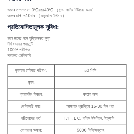
জলের তাপমাত্রা: 0℃≤t≤40℃ （ঠান্ডা পানির মিটারের জন্য）
জলের চাপ: ≤10বার （অনুরোধে 16বার）
প্রতিযোগিতামূলক সুবিধা:
ভাল মানের সঙ্গে যুক্তিসঙ্গত মূল্য
দীর্ঘ সময়ের গ্যারান্টি
100% পরীক্ষিত
সময়মত ডেলিভারি
ন্যূনতম চাহিদার পরিমাণ:
50 পিসি
মূল্য:
প্যাকেজিং বিবরণ:
কাঠের বাক্স
ডেলিভারি সময়:
আমানত প্রাপ্তির 15-30 দিন পরে
পরিশোধের শর্ত:
T/T , L C, পশ্চিম ইউনিয়ন, ইত্যাদি।
যোগানের ক্ষমতা:
5000 পিসি/সপ্তাহ