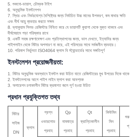
5. শুকনো-ডায়াল, চৌম্বক টাইপ
6. অনুভূমিক ইনস্টলেশন
7. স্থির এবং নির্ভরযোগ্য বৈশিষ্ট্যের জন্য নির্বাচিত উচ্চ মানের উপকরণ, কম মাথার ক্ষতি
এবং দীর্ঘ আয়ু ব্যবহার করতে সক্ষম
8. ভ্যাকুয়াম সিলড রেজিস্টার নিশ্চিত করে যে ডায়ালটি কুয়াশা থেকে মুক্ত থাকবে এবং
দীর্ঘমেয়াদে পড়া পরিষ্কার রাখে
9. একটি সহজ রক্ষণাবেক্ষণ এবং প্রতিস্থাপনের জন্য, ভাল দেখতে, ইত্যাদির জন্য
পাইপলাইন থেকে মিটার অপসারণ না করে, এই পরিসরের সাথে সর্বজনীন ব্যবহার।
10. পরিমাপ নির্ভুলতা ISO4064 ক্লাস বি স্ট্যান্ডার্ডের সাথে সঙ্গতিপূর্ণ
ইনস্টলেশন প্রয়োজনীয়তা:
1. মিটার অনুভূমিক অবস্থানে ইনস্টল করা উচিত যাতে রেজিস্টারের মুখ উপরের দিকে থাকে
2. ইনস্টলেশনের আগে পাইপ লাইন ফ্লাশ করা আবশ্যক
3. অপারেশন চলাকালীন মিটার ক্রমাগত জলে পূর্ণ হওয়া উচিত
প্রধান প্রযুক্তিগত তথ্য
প্রশ্ন
Qp
Qt
কিউমিন
মিটার
শুরু হচ্ছ
ওভারলোড
নামমাত্র
ক্রান্তিকালীন
মিন
সাইজ
প্রবাহ
ক্লাস
প্রবাহ
প্রবাহ
প্রবাহ
প্রবাহ
DN