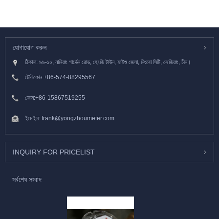
যোগাযোগ করুন
ঠিকানা: ৯৯-১০, নানিয়াং গার্ডেন রোড, হেংজি টাউন, হাইশু জেলা, নিংবো সিটি, ঝেজিয়াং, চীন।
টেলিফোন:
+86-574-88295567
ফোন:
+86-15867519255
ইমেইল:
frank@yongzhoumeter.com
INQUIRY FOR PRICELIST
সর্বশেষ সংবাদ