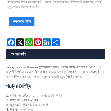
মানের জলের মিটার সরবরাহ করি। আমরা গ্রাহকদের সাথে দীর্ঘমেয়াদী ব্যবসায়িক সম্পর্ক
গড়ে তোলার প্রত্যাশা করছি।
অনুসন্ধান পাঠান
Facebook
X
WhatsApp
Pinterest
LinkedIn
Share
পণ্যের বর্ণনা
Yongzhou woltmann ইন্ডাস্ট্রিয়াল ফ্ল্যাঞ্জ ওয়াটার মিটারগুলি আদর্শ ISO4064
অনুযায়ী উত্পাদিত হয় এবং শিল্প ব্যবহারের জন্য অত্যন্ত উপযুক্ত। 5 বছরের ওয়ারেন্টি সহ
গুণমান নিশ্চিত করা হয়। আমরা অনুরোধ অনুযায়ী ব্র্যান্ড প্রিন্টিং অফার.
পণ্যের বৈশিষ্ট্য
1. টাইপ নাম: Woltmann অপসারণযোগ্য টাইপ
2. মডেল নং: LXLG-100
3. স্ট্যান্ডার্ড : ISO 4064 ক্লাস B
4. উপাদান: ঢালাই লোহা